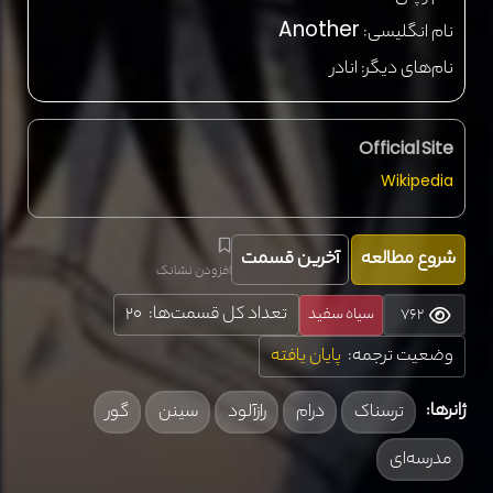
نام انگلیسی:
Another
نام‌های دیگر:
انادر
Official Site
Wikipedia
شروع مطالعه
آخرین قسمت
افزودن نشانک
تعداد کل قسمت‌ها: 20
762
سیاه سفید
وضعیت ترجمه:
پایان یافته
ژانرها:
ترسناک
درام
رازآلود
سینن
گور
مدرسه‌ای