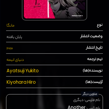
نوع
مانگا
وضعیت انتشار
پایان یافته
تاریخ انتشار
2010
تیم ترجمه
دنیای انیمه
نویسنده(ها)
Ayatsuji Yukito
آرتیست(ها)
Kiyohara Hiro
عناوین دیگر
نام فارسی:
دیگری
نام ژاپنی:
Another