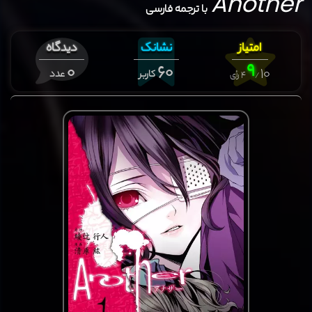
Another
با ترجمه فارسی
امتیاز
نشانک
دیدگاه
9
0
60
10
کاربر
عدد
4
رأی
/