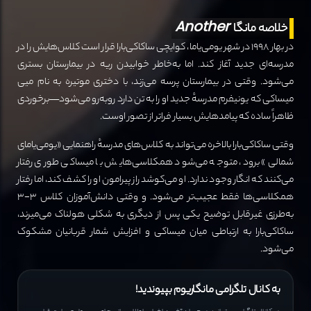
Another
خلاصه مانگا
در بهار ۱۹۹۸ در شهر یومی‌یاما، کوایچی ساکاکی‌بارا قرار است کلاس‌هایش را در
مدرسه‌ای جدید آغاز کند. اما به‌خاطر خوابیدن ریه در بیمارستان بستری
می‌شود. وقتی در بیمارستان پرسه می‌زند، با دختری مو‌تیره به نام میی
میساکی که یونیفرم مدرسهٔ جدید او را به تن دارد روبه‌رو می‌شود—برخوردی
ظاهراً ساده که پیامدهایش بسیار فراتر از تصور اوست.
وقتی ساکاکی‌بارا بالاخره می‌تواند به کلاس‌های مدرسهٔ راهنمایی «یومی‌یامای
شمالی» برود، متوجه می‌شود همکلاسی‌هایش با میساکی طوری رفتار
می‌کنند که انگار وجود ندارد. او می‌کوشد راز پیرامون او را کشف کند، اما رفتار
همکلاسی‌ها فقط عجیب‌تر می‌شود. و وقتی دانش‌آموزان کلاس ۳-۳
به‌طرزی غیرقابل توضیح یکی پس از دیگری به شکلی هولناک می‌میرند،
ساکاکی‌بارا به ارتباطی میان میساکی و افزایش شمار قربانیان مشکوک
می‌شود.
به کانال تلگرامی مانگاریوم بپیوندید!