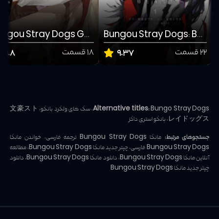
Bungou Stray Dogs Gaiden: Ayatsuji Yukito vs. Kyougoku Natsuhiko
Bungou Stray Dogs: Beast
22 قسمت
مانگا
18 قسمت
مان
9.8
9.37
اکشن
رازآلود
اکشن
رازآلود
Alternative titles:
Bungo Stray Dogs، سگ های ولگرد بانگو، 文豪スト
レイドッグス، بانگو استری داگز
جستجوهای مرتبط:
مانگا Bungou Stray Dogs ترجمه فارسی، خواندن مانگا
Bungou Stray Dogs فارسی، چپتر جدید مانگا Bungou Stray Dogs، مطالعه
آنلاین مانگا Bungou Stray Dogs، دانلود مانگا Bungou Stray Dogs، دانلود
چپتر جدید مانگا Bungou Stray Dogs