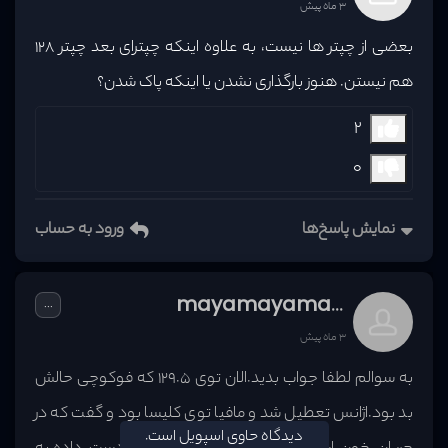
چشمگیر، تجربه‌ای ماندگار برای خوانندگان ارائه می‌دهد. اگر به
3 ماه پیش
داستان‌هایی با شخصیت‌های کاریزماتیک، نبردهای خلاقانه و
بعضی از چپتر ها نیست، به علاوه اینکه چپترای بعد چپتر 128
فضایی که میان ادبیات و فانتزی پل می‌زند علاقه‌مند هستید، این
هم نیستن. هنوز بارگذاری نشدن یا اینکه پاک شدن؟
مانگا انتخابی عالی خواهد بود.
2
0
نمایش پاسخ‌ها
ورود به حساب
mayamayamayamaya
...
3 ماه پیش
به سوالم لطفا جواب بدید.الان توی 129.5 که فوکوچی حالش
بد بود.اژانس تعطیل شد و مافیا توی کلیسا بود و گفت که در
دیدگاه حاوی اسپویل است.