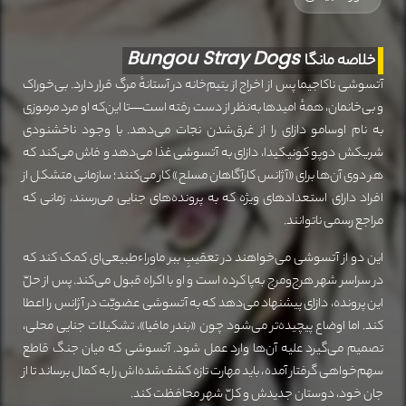
Bungou Stray Dogs
خلاصه مانگا
آتسوشی ناکاجیما پس از اخراج از یتیم‌خانه در آستانهٔ مرگ قرار دارد. بی‌خوراک
و بی‌خانمان، همهٔ امیدها به‌نظر از دست رفته است—تا این‌که او مرد مرموزی
به نام اوسامو دازای را از غرق‌شدن نجات می‌دهد. با وجود ناخشنودی
شریکش دوپو کونیکیدا، دازای به آتسوشی غذا می‌دهد و فاش می‌کند که
هر دوی آن‌ها برای «آژانس کارآگاهان مسلح» کار می‌کنند؛ سازمانی متشکل از
افراد دارای استعدادهای ویژه که به پرونده‌های جنایی می‌رسند، زمانی که
مراجع رسمی ناتوانند.
این دو از آتسوشی می‌خواهند در تعقیبِ ببر ماوراءطبیعی‌ای کمک کند که
در سراسر شهر هرج‌ومرج به‌پا کرده است و او با اکراه قبول می‌کند. پس از حلّ
این پرونده، دازای پیشنهاد می‌دهد که به آتسوشی عضویّت در آژانس را اعطا
کند. اما اوضاع پیچیده‌تر می‌شود چون «بندر مافیا»، تشکیلات جنایی محلی،
تصمیم می‌گیرد علیه آن‌ها وارد عمل شود. آتسوشی که میان جنگ قاطع
سهم‌خواهی گرفتار آمده، باید مهارت تازه کشف‌شده‌اش را به کمال برساند تا از
جان خود، دوستان جدیدش و کلّ شهر محافظت کند.