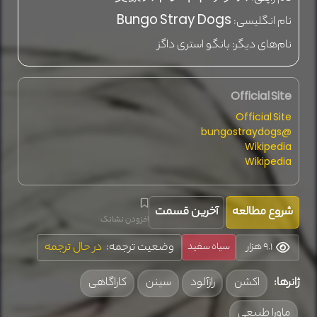
نام انگلیسی:
Bungo Stray Dogs
نام‌های دیگر:
بانگو استری داگز
Official Site
Official Site
@bungostraydogs
Wikipedia
Wikipedia
شروع مطالعه
آخرین قسمت
افزودن نشانک
وضعیت ترجمه:
در حال ترجمه
9.1 هزار
سیاه سفید
ژانرها:
اکشن
رازآلود
سینن
کاراگاهی
ماورا طبیعی