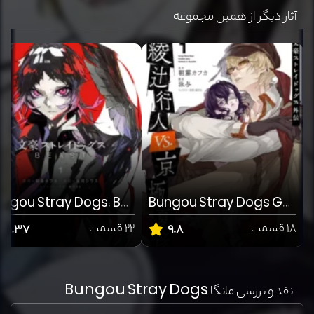
آثار دیگر از همین مجموعه
Bungou Stray Dogs: Beast
Bungou Stray Dogs Gaiden: Ayatsuji Yukito vs. Kyougoku Natsuhiko
18 قسمت
مانگا
22 قسمت
مان
9.37
9.8
اکشن
رازآلود
اکشن
رازآلود
نقد و بررسی مانگا Bungou Stray Dogs