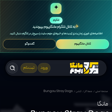
✦
تلگرام
✈
به کانال تلگرام مانگاریوم بپیوندید
اطلاعیه‌های فوری، زمان‌بندی آپدیت‌ها و خبرهای مهم سایت را سریع‌تر در تلگرام دنبال کنید.
کانال مانگاریوم
گفت‌وگو
ورود
ثبت‌نام
صفحه اصلی
همه آثار
اکشن
Bungou Stray Dogs
مانگا