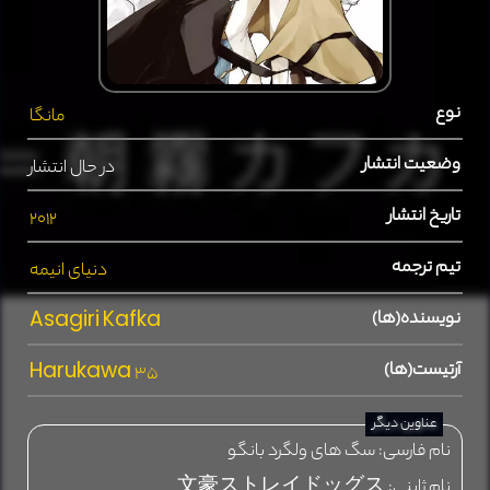
نوع
مانگا
وضعیت انتشار
در حال انتشار
تاریخ انتشار
2012
تیم ترجمه
دنیای انیمه
نویسنده(ها)
Asagiri Kafka
آرتیست(ها)
Harukawa 35
عناوین دیگر
نام فارسی:
سگ های ولگرد بانگو
نام ژاپنی:
文豪ストレイドッグス