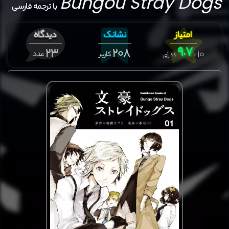
Bungou Stray Dogs
با ترجمه فارسی
امتیاز
نشانک
دیدگاه
9.7
23
208
10
کاربر
عدد
66
رأی
/