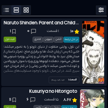
نمایش فیلتر
Naruto Shinden: Parent and Child Day
1 قسمت
0
1
10
اکشن
شوونن
فانتزی
لایت ناول
در حال ترجمه
این ناول، روایتی متفاوت از دنیای ناروتو را به تصویر میکشد؛
جایی که پس از پایان جنگ‌ ها و برقراری صلح، تمرکز داستان از
میدان‌های نبرد به روابط خانوادگی و زندگی روزمره شینوبی‌ها
منتقل می‌شود. دهکده کونوها روزی ویژه با عنوان «روز والدین
و کودک» تعیین میکند تا والدین زمانی را در کنار فرزندان خود
سپری کنند. در این میان، ناروتو با وجود مسئولیت‌های سنگین
هوکاگه بودن تلاش می‌کند پدری بهتر برای هیماواری باشد و
قسمت 1
ساسکه نیز در تلاش است فاصله‌ای را که سال‌ ها میان او و
1405/04/03
دخترش شکل گرفته، از بین ببرد...
Kusuriya no Hitorigoto
15 قسمت
6
11
8.67
مرتب سازی
پزشکی
درام
رازآلود
لایت ناول