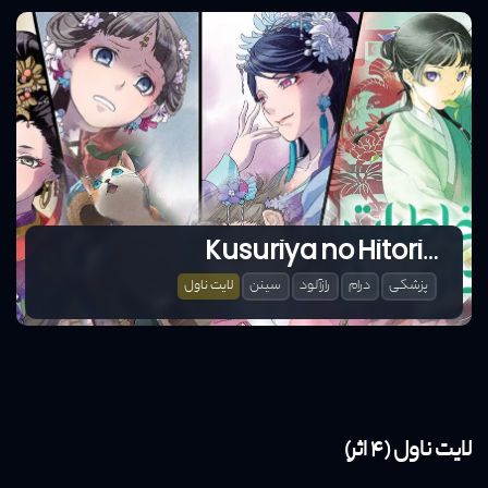
Kusuriya no Hitorigoto
پزشکی
درام
رازآلود
سینن
لایت ناول
لایت ناول (4 اثر)