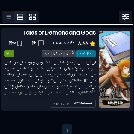
مرتب سازی
نمایش فیلتر
ژانرها
Tales of Demons and Gods
842 قسمت
16
220
8.88
وضعیت ترجمه
همه وضع
اکشن
تاریخی
درام
مانها
در حال ترجمه
نی لی
، یکی از قدرتمندترین جنگجویان و روحانیان در دنیای
نوع اثر
خود، در نبرد نهایی با امپراتور حکمت و شیاطین سقوط
همه نوع
می‌کند. اما سرنوشت به او فرصت دومی می‌دهد: او در قالب
بدن ۱۳ ساله‌اش بیدار می‌شود، زمانی که هنوز ضعیف،
سال انتشار
1970
-
2026
بی‌تجربه، و تحقیرشده بود. با این حال، خاطرات کامل زندگی
گذشته‌اش، دانشی عظیم در هنرهای رزمی، روحانیت، و
تاکتیک‌های جنگی را با خود دارد.
امتیاز
0
-
10
قسمت 532.5
1405/05/08
حال، با آگاهی از اتفاقات آینده و فجایع قریب‌الوقوع، نی لی
سوگند می‌خورد که عزیزانش را نجات دهد، افتخارش را بازیابد،
و دشمنانش را نابود کند. او مسیر قدرت را این بار از ابتدا طی
می‌کند – اما این بار با اعتمادبه‌نفس و هوشی فراتر از سن
1
خود. در این راه، نی لی با دشمنان قدیمی و جدید، رقابت‌های