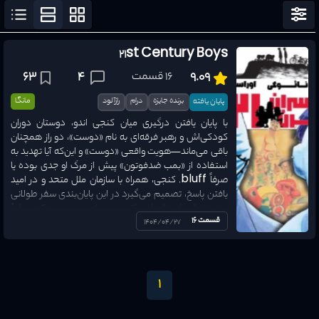
مرتب سازی
نمایش فیلتر
21st Century Boys
ژانرها
16 قسمت
4
63
9.09
وضعیت ترجمه
برنده جایزه
درام
رازآلود
مانگا
پایان یافته
همه وضع
با پایان یافتن درگیری میان کنجی اندو، دوستان دوران
کودکی‌اش و رهبر فرقه‌ای به نام «دوست»، دو راز همچنان
نوع اثر
باقی می‌ماند—هویت واقعی «دوست» و این‌که آیا تهدید به
همه نوع
استفاده از «بمب ضدفوتون» پیش از مرگ او جدی بوده یا
صرفاً bluff. کنجی، همراه با سازمان ملل متحد و در امید
سال انتشار
1970
-
2026
یافتن پاسخ، تصمیم می‌گیرد در این پایان‌بندی سفر طولانی
چند‌دهه‌ای، از برنامه‌ای واقعیت مجازی بهره ببرد که بر پایهٔ
قسمت 16
خاطرات کودکی «دوست» ساخته شده است.
1404/04/27
امتیاز
0
-
10
1