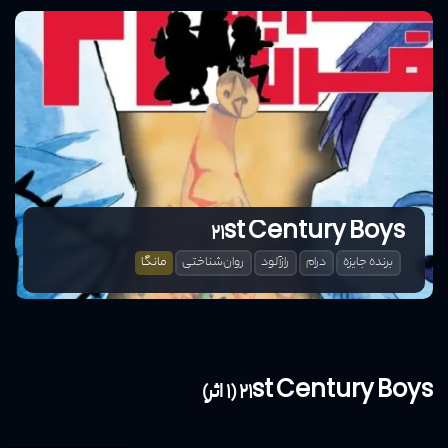
21st Century Boys
برنده جایزه
درام
رازآلود
روان‌شناختی
مانگا
21st Century Boys (1 اثر)