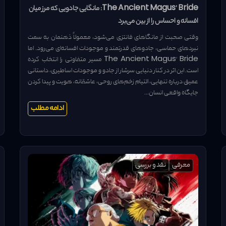
The Ancient Magus’ Bride: مانگایی جادویی که مرز میان
افسانه و احساس را از بین می‌برد
وقتی صحبت از مانگاهای فانتزی می‌شود، معمولاً ذهنمان به سمت
نبردهای حماسی، جادوهای قدرتمند و موجودات افسانه‌ای می‌رود. اما
The Ancient Magus' Bride مسیر متفاوتی را انتخاب کرده
است. این اثر در کنار دنیایی سرشار از جادو و موجودات اساطیری، داستانی
عمیق درباره تنهایی، التیام زخم‌های روحی، عاشقانه، هویت و پیدا کردن
جایگاه واقعی انسان...
ادامه مطلب
معرفی
نقد و بررسی