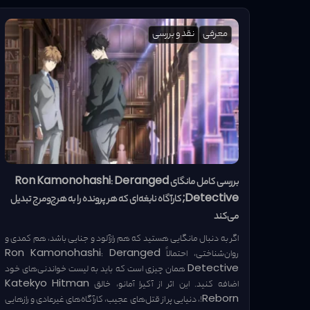
معرفی
نقد و بررسی
بررسی کامل مانگای Ron Kamonohashi: Deranged
Detective; کارآگاه نابغه‌ای که هر پرونده را به هرج‌ومرج تبدیل
می‌کند
اگر به دنبال مانگایی هستید که هم رازآلود و جنایی باشد، هم کمدی و
روان‌شناختی، احتمالاً Ron Kamonohashi: Deranged
Detective همان چیزی است که باید به لیست خواندنی‌های خود
اضافه کنید. این اثر از آکیرا آمانو، خالق Katekyo Hitman
Reborn!، دنیایی پر از قتل‌های عجیب، کارآگاه‌های غیرعادی و رازهایی