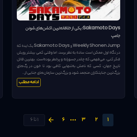
Sakamoto Days؛ یکی از خلاقانه‌ترین اکشن‌های شونن
جامپ
Weekly Shonen Jump و Sakamoto Days یک ایده که
در نگاه اول ممکن است ساده به نظر برسد، اما وقتی کمی بیشتر رویش
فکر کنی، می‌فهمی که چقدر جسورانه و پرخطر بوده‌است. بهترین قاتل
تاریخ جهان، کسی که نامش به‌تنهایی کافی بود تا خون در رگ‌های
بزرگ‌ترین جنایتکاران منجمد شود و بزرگ‌ترین سازمان‌های جنایی از...
ادامه مطلب
6
3
2
1