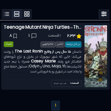
مرتب سازی
نمایش فیلتر
ژانرها
Teenage Mutant Ninja Turtles – The Last Ronin II- Re-Evolution
1 قسمت
1
8
2.33
وضعیت ترجمه
همه وضع
اکشن
ماجراجویی
کمیک
در حال ترجمه
داستان
۱۵ سال پس از وقایع The Last Ronin
را روایت
نوع اثر
همه نوع
می‌کند؛ جایی که شهر نیویورک در بحران و نزاع گروه‌های
خلاف‌کار فرو رفته.
Casey Marie
همراه با تیم جدید
لاک‌پشت‌ها (Uno, Moja, Yi و Odyn) مسئول حفظ صلح
سال انتشار
1970
-
2026
و ایجاد امید در شهری رو به فروپاشی است
قسمت 1
امتیاز
1404/06/09
0
-
10
1