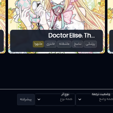
Doctor Elise: The Royal Lady with the Lamp
پزشکی
تناسخ
عاشقانه
فانتزی
مانهوا
وضعیت ترجمه
نوع اثر
مه وضع
همه نوع
پیشرفته