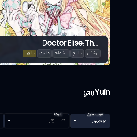
Doctor Elise: The Royal Lady with the Lamp
پزشکی
تناسخ
عاشقانه
فانتزی
مانهوا
Yuin (1 اثر)
مرتب سازی
ژانرها
ه