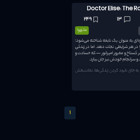
سال انتشار
70
Doctor Elise: The 
249
13
امتیاز
مانهوا
ه‌ای به عنوان یک نابغه شناخته می‌شود؛
ا در هر شرایطی نجات دهد. اما در زندگی
ستاخ و مغرور امپراتور — که حسادت و
 سرانجام خودش نیز جان ببازد.
 به جای نابود کردن زندگی‌ها، نجات‌بخش
الیز بار دیگر خود را در همان بدن سابقش
مدرن و فرصتی تازه برای جبران اشتباهات
 امپراتوری خدمت کند.
 لیندن دو رومانوف
، مردی که روزی چنان
 دوری کند؟
1