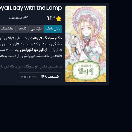
Royal Lady with the Lamp
149 قسمت
9.13
پایان یافته
پزشکی
تناسخ
عاشقانه
دکتر سونگ جی‌هیون
در میان جراحان کر
پزشکی بی‌نظیر که می‌تواند جان بیماران ر
قبلی‌اش، او
الیز دو کلورانس
بود — همسر گ
طمعش باعث شد عزیزانش را از دست بدهد و
به همین دلیل، او سوگند خورد که این بار
باشد. پس از یک
سانحه‌ی مرگبار هوایی
، 
قسمت 148
1404/06/25
می‌یابد. این‌بار اما با دانشی از پزشکی 
گذشته، مصمم است به عنوان یک پزشک، به
اما آیا الیز می‌تواند از
نامزدی‌اش با شاهزاده
عاشقش بود که به نابودی خودش انجامید،