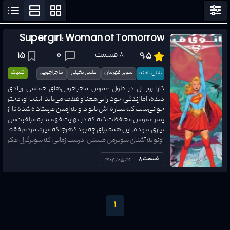
مرتب سازی
نمایش فیلتر
Supergirl: Woman of Tomorrow
ژانرها
8 قسمت
0
15
9.5
وضعیت ترجمه
سوپر قهرمان
علمی تخیلی
ماجراجویی
کمیک
پایان یافته
همه وضع
کارا زور-ال در طول عمرش ماجراجویی‌های حماسی زیادی
دیده، اما زندگی خود را بی‌معنا و هدف می‌یابد. اینجا او، دختر
نوع اثر
جوانی‌ست که سیاره اش نابود و به زمین فرستاده شده تا از
همه نوع
پسر عموش محافظت کنه که در نهایت فهمید به مراقبت‌ش
نیازی نبوده. این همه برای چه بود؟ هرجا که میره، مردم فقط
سال انتشار
1970
-
2026
اونو یه آشنای سوپرمن میبینن. درست زمانی که سوپرگرل فکر
میکند به اندازه کافی کشیده، او تصمیم می‌گیرد که هدف
قسمت 8
خود را پیدا کند اما...
1404/05/16
امتیاز
0
-
10
1