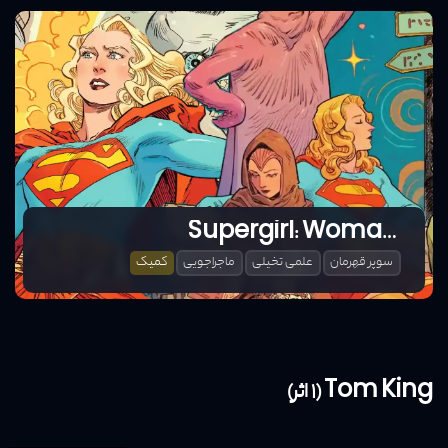
Supergirl: Woman of Tomorrow
سوپر قهرمان
علمی تخیلی
ماجراجویی
کمیک
Tom King (1 اثر)