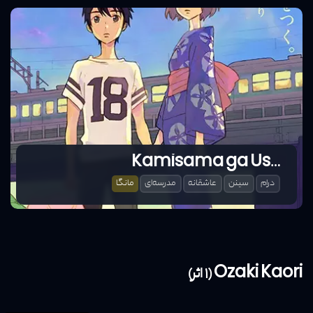
Kamisama ga Uso wo Tsuku.
درام
سینن
عاشقانه
مدرسه‌ای
مانگا
Ozaki Kaori (1 اثر)