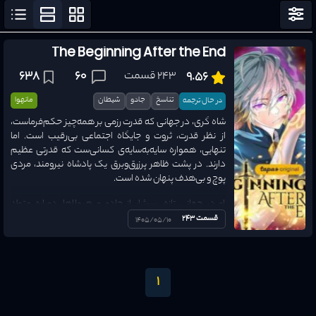
مرتب سازی
نمایش فیلتر
The Beginning After the End
ژانرها
243 قسمت
60
638
9.56
وضعیت ترجمه
تناسخ
جادو
شیطان
مانهوا
در حال ترجمه
همه وضع
شاه گری، در جهانی که قدرت رزمی بر همه‌چیز حکم‌فرماست،
از نظر قدرت، ثروت و جایگاه اجتماعی بی‌رقیب است. اما
نوع اثر
تنهایی، همواره سایه‌به‌سایه‌ی کسانی‌ست که قدرتی عظیم
همه نوع
دارند. در پشت ظاهر پرزرق‌وبرق یک پادشاه نیرومند، مردی
پوچ و بی‌هدف پنهان شده است.
سال انتشار
1970
-
2026
او در جهانی تازه، سرشار از جادو و هیولاها، دوباره متولد
می‌شود—فرصتی دوم برای زیستن. اما جبران اشتباهات
قسمت 243
1405/05/10
امتیاز
0
-
10
گذشته تنها چالش او نخواهد بود. در پسِ صلح و شکوفایی
این جهان جدید، جریانی پنهان وجود دارد که تهدید می‌کند
همه‌چیز را نابود کند؛ تهدیدی که باعث می‌شود شاه گری
درباره‌ی هدف از تولد دوباره‌اش و نقش واقعی‌اش در این
1
دنیا، شک کند. (منبع: Mangadex)