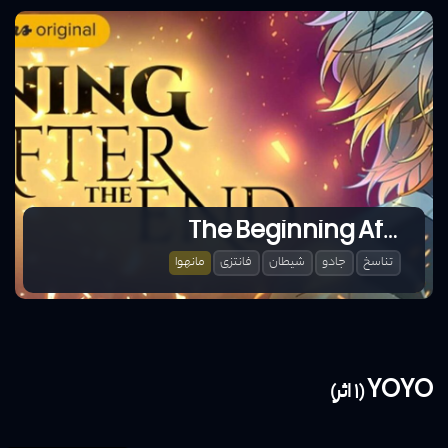
The Beginning After the End
تناسخ
جادو
شیطان
فانتزی
مانهوا
YOYO (1 اثر)